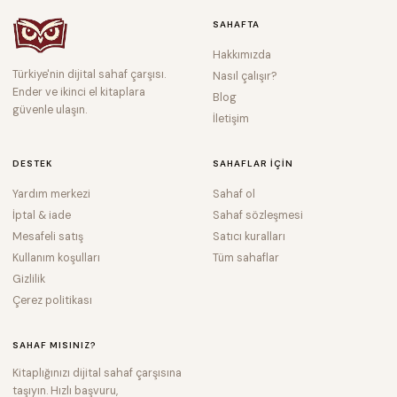
SAHAFTA
Hakkımızda
Türkiye'nin dijital sahaf çarşısı.
Nasıl çalışır?
Ender ve ikinci el kitaplara
Blog
güvenle ulaşın.
İletişim
DESTEK
SAHAFLAR IÇIN
Yardım merkezi
Sahaf ol
İptal & iade
Sahaf sözleşmesi
Mesafeli satış
Satıcı kuralları
Kullanım koşulları
Tüm sahaflar
Gizlilik
Çerez politikası
SAHAF MISINIZ?
Kitaplığınızı dijital sahaf çarşısına
taşıyın. Hızlı başvuru,