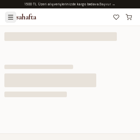
1500 TL Üzeri alışverişlerinizde kargo bedava.
Başvur →
sahafta