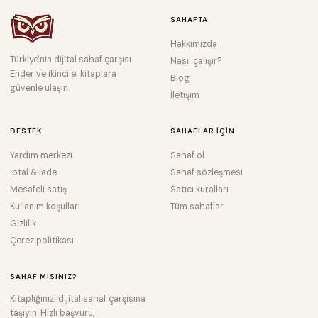
SAHAFTA
Hakkımızda
Türkiye'nin dijital sahaf çarşısı.
Nasıl çalışır?
Ender ve ikinci el kitaplara
Blog
güvenle ulaşın.
İletişim
DESTEK
SAHAFLAR IÇIN
Yardım merkezi
Sahaf ol
İptal & iade
Sahaf sözleşmesi
Mesafeli satış
Satıcı kuralları
Kullanım koşulları
Tüm sahaflar
Gizlilik
Çerez politikası
SAHAF MISINIZ?
Kitaplığınızı dijital sahaf çarşısına
taşıyın. Hızlı başvuru,