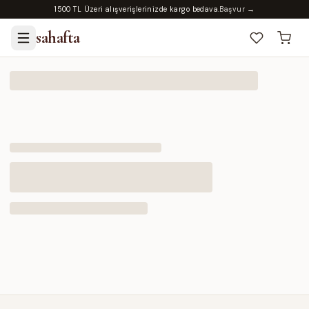
1500 TL Üzeri alışverişlerinizde kargo bedava.
Başvur →
sahafta