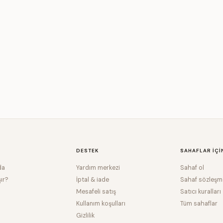
DESTEK
SAHAFLAR IÇI
da
Yardım merkezi
Sahaf ol
şır?
İptal & iade
Sahaf sözleşm
Mesafeli satış
Satıcı kuralları
Kullanım koşulları
Tüm sahaflar
Gizlilik