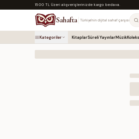
1500 TL Üzeri alışverişlerinizde kargo bedava.
Sahafta
Türkiye'nin dijital sahaf çarşısı
Kategoriler
Kitaplar
Süreli Yayınlar
Müzik
Kolek