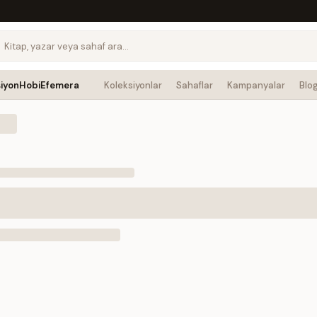
siyon
Hobi
Efemera
Koleksiyonlar
Sahaflar
Kampanyalar
Blo