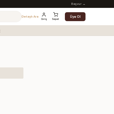
Başvur →
Üye Ol
Detaylı Ara
Giriş
Sepet
g