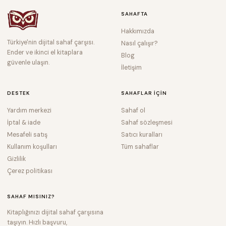
SAHAFTA
Hakkımızda
Türkiye'nin dijital sahaf çarşısı.
Nasıl çalışır?
Ender ve ikinci el kitaplara
Blog
güvenle ulaşın.
İletişim
DESTEK
SAHAFLAR IÇIN
Yardım merkezi
Sahaf ol
İptal & iade
Sahaf sözleşmesi
Mesafeli satış
Satıcı kuralları
Kullanım koşulları
Tüm sahaflar
Gizlilik
Çerez politikası
SAHAF MISINIZ?
Kitaplığınızı dijital sahaf çarşısına
taşıyın. Hızlı başvuru,