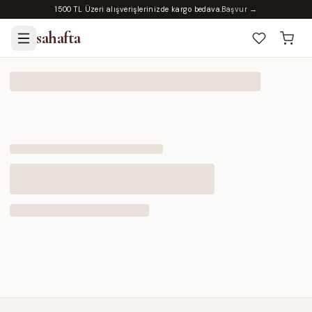
1500 TL Üzeri alışverişlerinizde kargo bedava.
Başvur →
sahafta