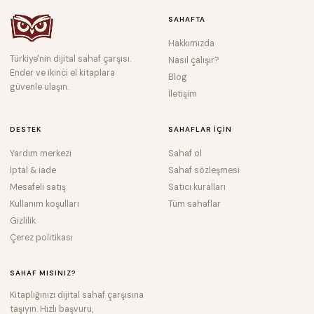
SAHAFTA
Hakkımızda
Türkiye'nin dijital sahaf çarşısı.
Nasıl çalışır?
Ender ve ikinci el kitaplara
Blog
güvenle ulaşın.
İletişim
DESTEK
SAHAFLAR IÇIN
Yardım merkezi
Sahaf ol
İptal & iade
Sahaf sözleşmesi
Mesafeli satış
Satıcı kuralları
Kullanım koşulları
Tüm sahaflar
Gizlilik
Çerez politikası
SAHAF MISINIZ?
Kitaplığınızı dijital sahaf çarşısına
taşıyın. Hızlı başvuru,