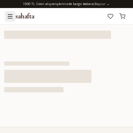
1500 TL Üzeri alışverişlerinizde kargo bedava.
Başvur →
sahafta