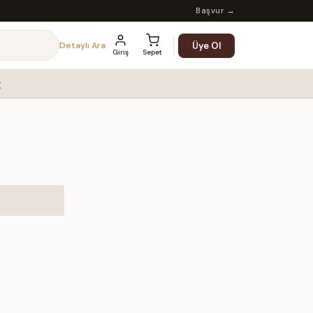
Başvur →
Üye Ol
Detaylı Ara
Giriş
Sepet
g