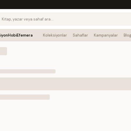
siyon
Hobi
Efemera
Koleksiyonlar
Sahaflar
Kampanyalar
Blo