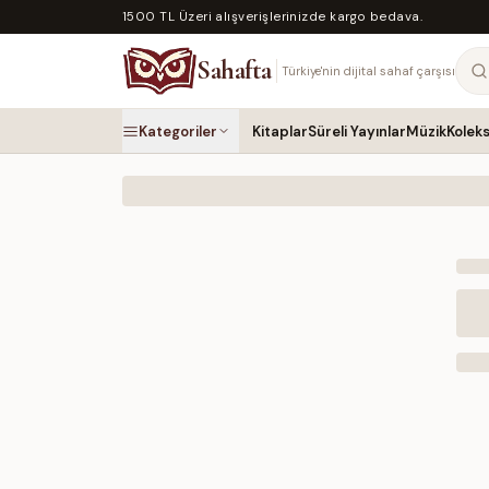
1500 TL Üzeri alışverişlerinizde kargo bedava.
Sahafta
Türkiye'nin dijital sahaf çarşısı
Kategoriler
Kitaplar
Süreli Yayınlar
Müzik
Kolek