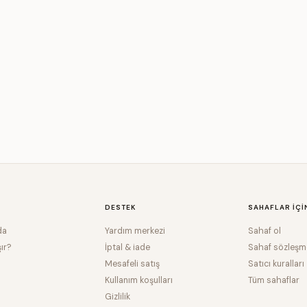
DESTEK
SAHAFLAR IÇI
da
Yardım merkezi
Sahaf ol
şır?
İptal & iade
Sahaf sözleşm
Mesafeli satış
Satıcı kuralları
Kullanım koşulları
Tüm sahaflar
Gizlilik