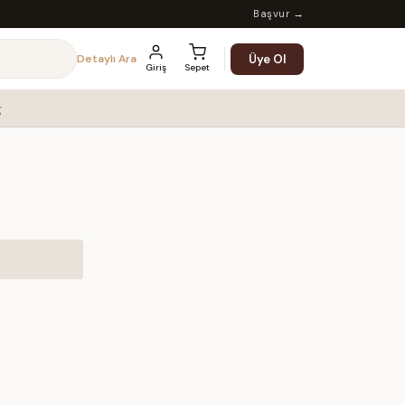
Başvur →
Üye Ol
Detaylı Ara
Giriş
Sepet
g