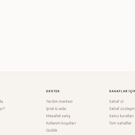
DESTEK
SAHAFLAR IÇI
da
Yardım merkezi
Sahaf ol
şır?
İptal & iade
Sahaf sözleşm
Mesafeli satış
Satıcı kuralları
Kullanım koşulları
Tüm sahaflar
Gizlilik