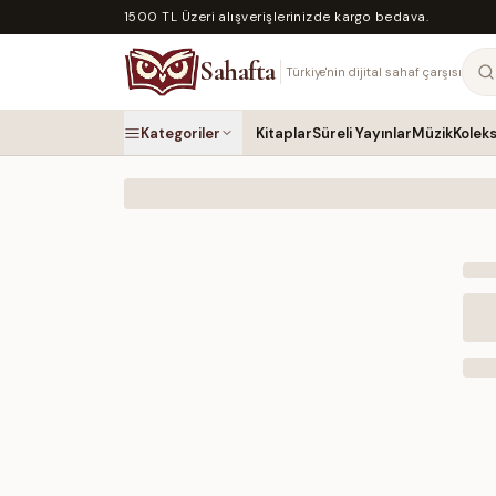
1500 TL Üzeri alışverişlerinizde kargo bedava.
Sahafta
Türkiye'nin dijital sahaf çarşısı
Kategoriler
Kitaplar
Süreli Yayınlar
Müzik
Kolek