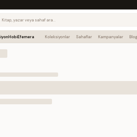
siyon
Hobi
Efemera
Koleksiyonlar
Sahaflar
Kampanyalar
Blo