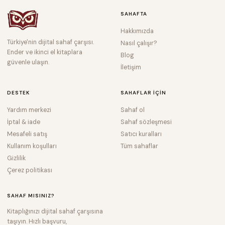
SAHAFTA
Hakkımızda
Türkiye'nin dijital sahaf çarşısı.
Nasıl çalışır?
Ender ve ikinci el kitaplara
Blog
güvenle ulaşın.
İletişim
DESTEK
SAHAFLAR IÇIN
Yardım merkezi
Sahaf ol
İptal & iade
Sahaf sözleşmesi
Mesafeli satış
Satıcı kuralları
Kullanım koşulları
Tüm sahaflar
Gizlilik
Çerez politikası
SAHAF MISINIZ?
Kitaplığınızı dijital sahaf çarşısına
taşıyın. Hızlı başvuru,