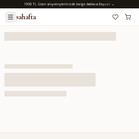
1500 TL Üzeri alışverişlerinizde kargo bedava.
Başvur →
sahafta