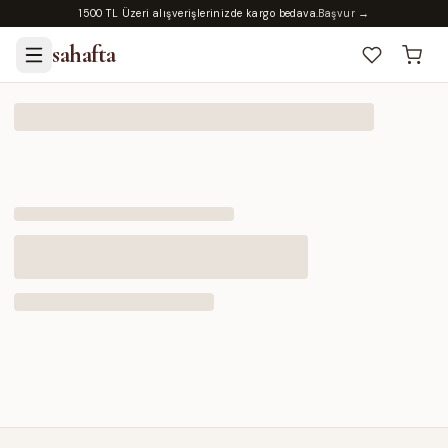
1500 TL Üzeri alışverişlerinizde kargo bedava.
Başvur →
sahafta