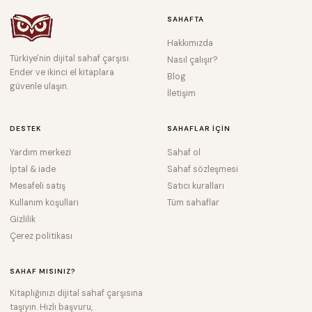
SAHAFTA
Hakkımızda
Türkiye'nin dijital sahaf çarşısı.
Nasıl çalışır?
Ender ve ikinci el kitaplara
Blog
güvenle ulaşın.
İletişim
DESTEK
SAHAFLAR IÇIN
Yardım merkezi
Sahaf ol
İptal & iade
Sahaf sözleşmesi
Mesafeli satış
Satıcı kuralları
Kullanım koşulları
Tüm sahaflar
Gizlilik
Çerez politikası
SAHAF MISINIZ?
Kitaplığınızı dijital sahaf çarşısına
taşıyın. Hızlı başvuru,