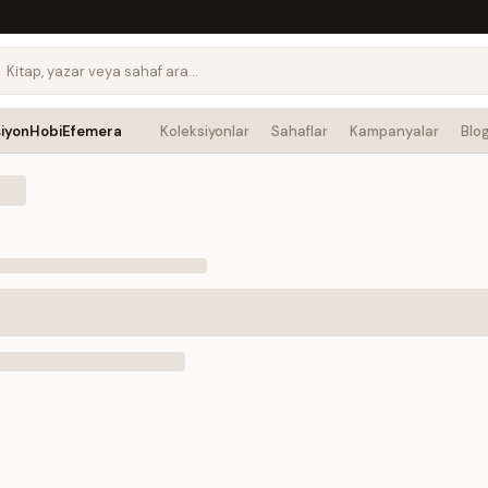
siyon
Hobi
Efemera
Koleksiyonlar
Sahaflar
Kampanyalar
Blo