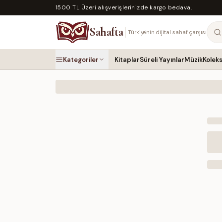
1500 TL Üzeri alışverişlerinizde kargo bedava.
Sahafta
Türkiye'nin dijital sahaf çarşısı
Kategoriler
Kitaplar
Süreli Yayınlar
Müzik
Kolek