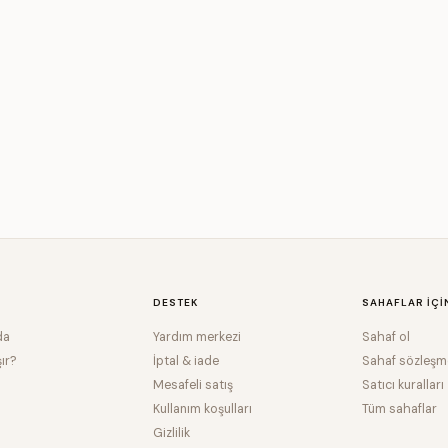
DESTEK
SAHAFLAR IÇI
da
Yardım merkezi
Sahaf ol
şır?
İptal & iade
Sahaf sözleşm
Mesafeli satış
Satıcı kuralları
Kullanım koşulları
Tüm sahaflar
Gizlilik