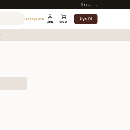
Başvur →
Üye Ol
Detaylı Ara
Giriş
Sepet
g