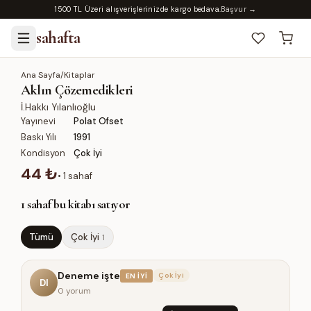
1500 TL Üzeri alışverişlerinizde kargo bedava.
Başvur →
sahafta
Ana Sayfa
/
Kitaplar
Aklın Çözemedikleri
İ.Hakkı Yılanlıoğlu
Yayınevi
Polat Ofset
Baskı Yılı
1991
Kondisyon
Çok İyi
44 ₺
•
1
sahaf
1
sahaf bu kitabı satıyor
Tümü
Çok İyi
1
Deneme işte
Çok İyi
EN İYI
DI
0 yorum