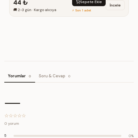
44 ₺
Sepete Ekle
İncele
🚚
2-3 gün
·
Kargo alıcıya
⚡ Son 1 adet
Yorumlar
Soru & Cevap
0
0
—
☆
☆
☆
☆
☆
0
yorum
5
0
%