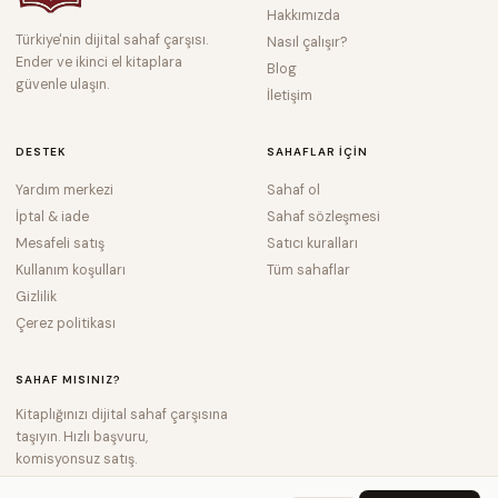
Hakkımızda
Türkiye'nin dijital sahaf çarşısı.
Nasıl çalışır?
Ender ve ikinci el kitaplara
Blog
güvenle ulaşın.
İletişim
DESTEK
SAHAFLAR IÇIN
Yardım merkezi
Sahaf ol
İptal & iade
Sahaf sözleşmesi
Mesafeli satış
Satıcı kuralları
Kullanım koşulları
Tüm sahaflar
Gizlilik
Çerez politikası
SAHAF MISINIZ?
Kitaplığınızı dijital sahaf çarşısına
taşıyın. Hızlı başvuru,
komisyonsuz satış.
Hemen Başvur →