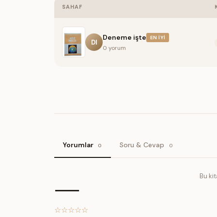
SAHAF
Deneme işte
EN İYI
DI
0 yorum
Yorumlar
Soru & Cevap
0
0
—
Bu ki
☆
☆
☆
☆
☆