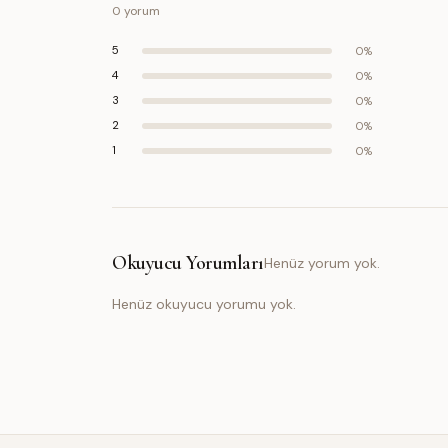
0
yorum
5
0
%
4
0
%
3
0
%
2
0
%
1
0
%
Okuyucu Yorumları
Henüz yorum yok.
Henüz okuyucu yorumu yok.