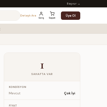
Başvur →
Üye Ol
Detaylı Ara
Giriş
Sepet
g
1
SAHAFTA VAR
KONDISYON
Mevcut
Çok İyi
FIYAT