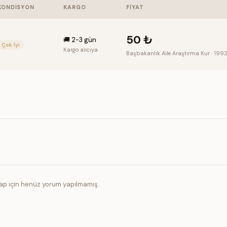
KONDISYON
KARGO
FIYAT
50 ₺
🚚
2-3 gün
Çok İyi
Kargo alıcıya
Başbakanlık Aile Araştırma Kur
·
199
tap için henüz yorum yapılmamış.