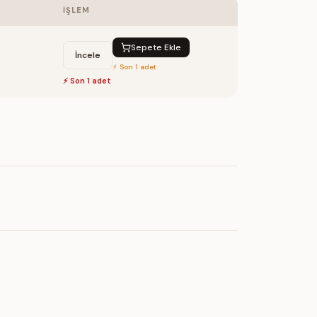
İŞLEM
Sepete Ekle
İncele
⚡ Son 1 adet
2
⚡ Son
1
adet