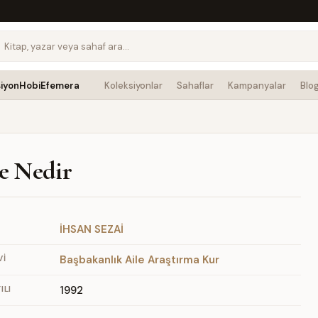
siyon
Hobi
Efemera
Koleksiyonlar
Sahaflar
Kampanyalar
Blo
e Nedir
İHSAN SEZAİ
VI
Başbakanlık Aile Araştırma Kur
ILI
1992