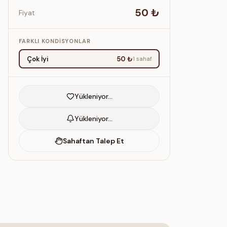
50 ₺
Fiyat
FARKLI KONDISYONLAR
Çok İyi
50 ₺
1
sahaf
Yükleniyor…
Yükleniyor…
Sahaftan Talep Et