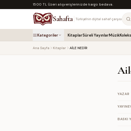
1500 TL Üzeri alışverişlerinizde kargo bedava.
Sahafta
Türkiye'nin dijital sahaf çarşısı
Kategoriler
Kitaplar
Süreli Yayınlar
Müzik
Kolek
Ana Sayfa
Kitaplar
AİLE NEDİR
Ail
YAZAR
YAYINE
BASKI Y