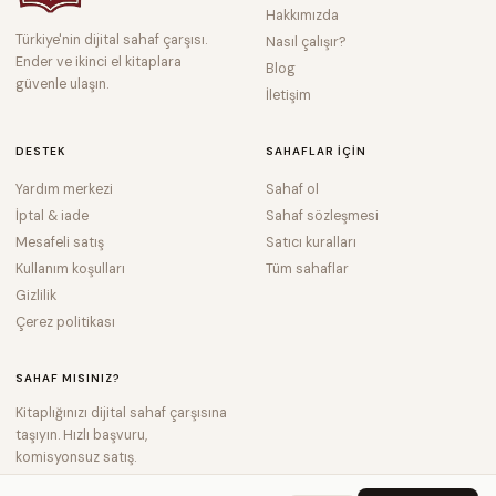
Hakkımızda
Türkiye'nin dijital sahaf çarşısı.
Nasıl çalışır?
Ender ve ikinci el kitaplara
Blog
güvenle ulaşın.
İletişim
DESTEK
SAHAFLAR IÇIN
Yardım merkezi
Sahaf ol
İptal & iade
Sahaf sözleşmesi
Mesafeli satış
Satıcı kuralları
Kullanım koşulları
Tüm sahaflar
Gizlilik
Çerez politikası
SAHAF MISINIZ?
Kitaplığınızı dijital sahaf çarşısına
taşıyın. Hızlı başvuru,
komisyonsuz satış.
Hemen Başvur →