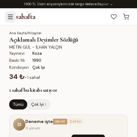
1500 TL Üzeri alışverişlerinizde kargo bedava.
Başvur →
sahafta
Ana Sayfa
/
Kitaplar
Açıklamalı Deyimler Sözlüğü
METİN GÜL - İLHAN YALÇIN
Yayınevi
Koza
Baskı Yılı
1990
Kondisyon
Çok İyi
34 ₺
•
1
sahaf
1
sahaf bu kitabı satıyor
Tümü
Çok İyi
1
Deneme işte
Çok İyi
EN İYI
DI
0 yorum