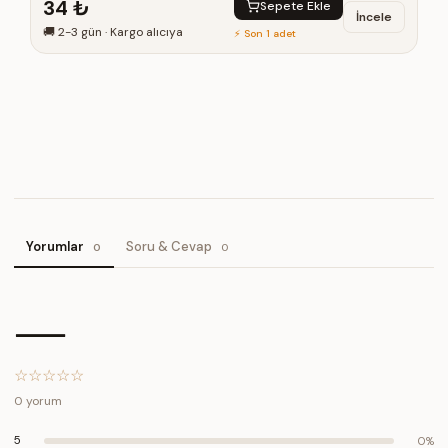
34 ₺
Sepete Ekle
İncele
🚚
2-3 gün
·
Kargo alıcıya
⚡ Son 1 adet
Yorumlar
Soru & Cevap
0
0
—
☆
☆
☆
☆
☆
0
yorum
5
0
%