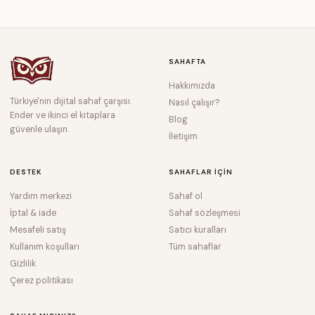
SAHAFTA
Hakkımızda
Türkiye'nin dijital sahaf çarşısı.
Nasıl çalışır?
Ender ve ikinci el kitaplara
Blog
güvenle ulaşın.
İletişim
DESTEK
SAHAFLAR IÇIN
Yardım merkezi
Sahaf ol
İptal & iade
Sahaf sözleşmesi
Mesafeli satış
Satıcı kuralları
Kullanım koşulları
Tüm sahaflar
Gizlilik
Çerez politikası