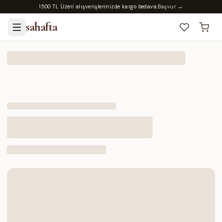
1500 TL Üzeri alışverişlerinizde kargo bedava.
Başvur →
sahafta