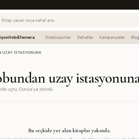
siyon
Hobi
Efemera
Koleksiyonlar
Sahaflar
Kampanyalar
Blo
N UZAY ISTASYONUNA
kobundan uzay istasyonun
gede uçtu, Dünya'ya döndü.
Bu seçkide yer alan kitaplar yakında.