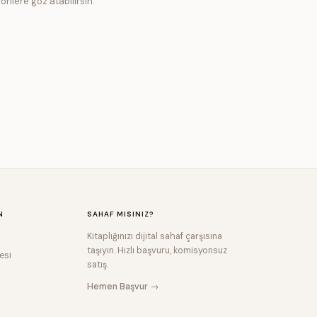
orilere göz atabilirsin.
N
SAHAF MISINIZ?
Kitaplığınızı dijital sahaf çarşısına
taşıyın. Hızlı başvuru, komisyonsuz
esi
satış.
Hemen Başvur →