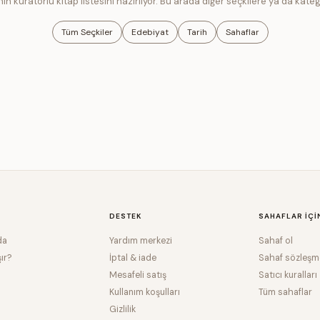
in küratörlü kitap listesini hazırlıyor. Bu arada diğer seçkilere ya da kateg
Tüm Seçkiler
Edebiyat
Tarih
Sahaflar
DESTEK
SAHAFLAR IÇI
da
Yardım merkezi
Sahaf ol
şır?
İptal & iade
Sahaf sözleşm
Mesafeli satış
Satıcı kuralları
Kullanım koşulları
Tüm sahaflar
Gizlilik