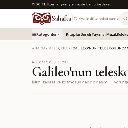
1500 TL Üzeri alışverişlerinizde kargo bedava.
Sahafta
Türkiye'nin dijital sahaf çarşısı
Kategoriler
Kitaplar
Süreli Yayınlar
Müzik
Kolek
ANA SAYFA
/
SEÇKILER
/
GALILEO'NUN TELESKOBUNDA
KÜRATÖRLÜ SEÇKI
Galileo'nun teles
Bilim, zanaat ve kozmosun nadir birleşimi — yörün