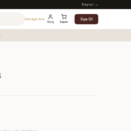
Başvur →
Üye Ol
Detaylı Ara
Giriş
Sepet
g
a