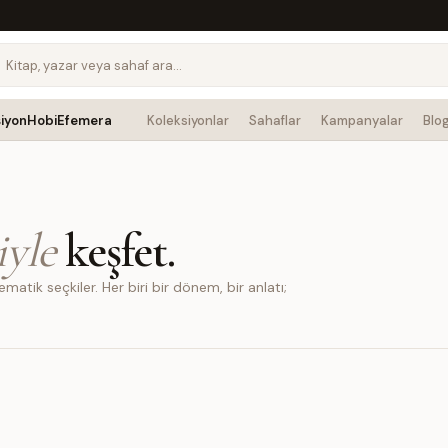
siyon
Hobi
Efemera
Koleksiyonlar
Sahaflar
Kampanyalar
Blo
iyle
keşfet.
atik seçkiler. Her biri bir dönem, bir anlatı;
Galileo'nun teleskobundan uzay
istasyonuna
Bilim, zanaat ve kozmosun nadir birleşimi —
yörüngede uçtu, Dünya'ya döndü.
KEŞFET →