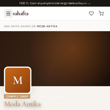
1500 TL Üzeri alışverişlerinizde kargo bedava.
Başvur →
sahafta
ANA SAYFA
/
SAHAFLAR
/
MODA ANTIKA
M
ONAYLI SAHAF
ÜYE ·
2021
YILINDAN BERI
· 5 YIL
Moda Antika