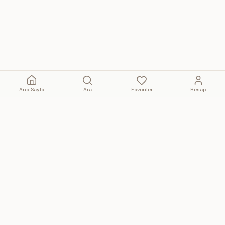
Ana Sayfa
Ara
Favoriler
Hesap
SAHAFTA
Hakkımızda
Türkiye'nin dijital sahaf çarşısı.
Nasıl çalışır?