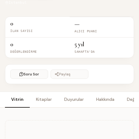
İstanbul
0
—
İLAN SAYISI
ALICI PUANI
0
5 yıl
DEĞERLENDIRME
SAHAFTA'DA
Soru Sor
Paylaş
Vitrin
Kitaplar
Duyurular
Hakkında
Değer