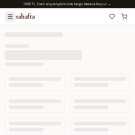
1500 TL Üzeri alışverişlerinizde kargo bedava.
Başvur →
sahafta