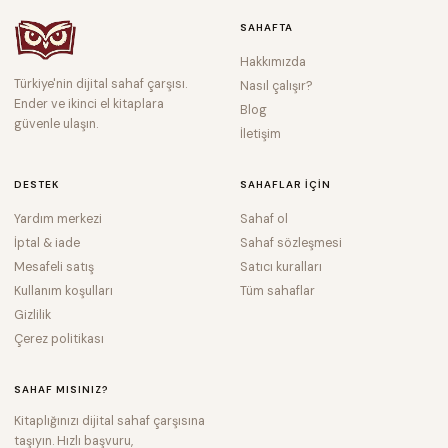
SAHAFTA
Hakkımızda
Türkiye'nin dijital sahaf çarşısı.
Nasıl çalışır?
Ender ve ikinci el kitaplara
Blog
güvenle ulaşın.
İletişim
DESTEK
SAHAFLAR IÇIN
Yardım merkezi
Sahaf ol
İptal & iade
Sahaf sözleşmesi
Mesafeli satış
Satıcı kuralları
Kullanım koşulları
Tüm sahaflar
Gizlilik
Çerez politikası
SAHAF MISINIZ?
Kitaplığınızı dijital sahaf çarşısına
taşıyın. Hızlı başvuru,