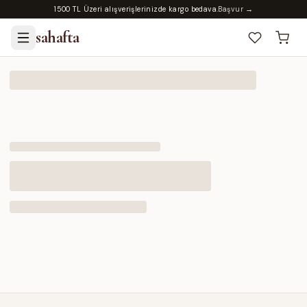
1500 TL Üzeri alışverişlerinizde kargo bedava.
Başvur →
sahafta