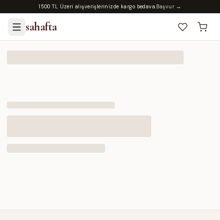
1500 TL Üzeri alışverişlerinizde kargo bedava.
Başvur →
sahafta