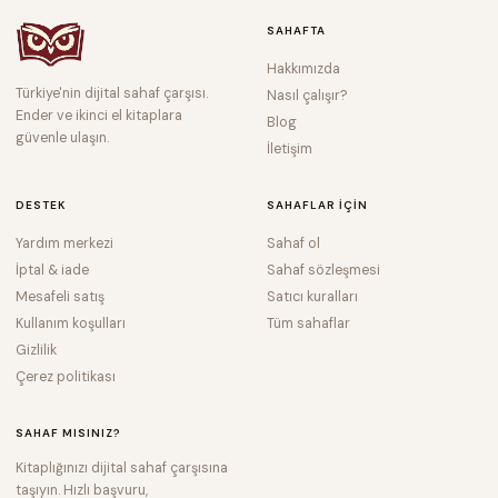
SAHAFTA
Hakkımızda
Türkiye'nin dijital sahaf çarşısı.
Nasıl çalışır?
Ender ve ikinci el kitaplara
Blog
güvenle ulaşın.
İletişim
DESTEK
SAHAFLAR IÇIN
Yardım merkezi
Sahaf ol
İptal & iade
Sahaf sözleşmesi
Mesafeli satış
Satıcı kuralları
Kullanım koşulları
Tüm sahaflar
Gizlilik
Çerez politikası
SAHAF MISINIZ?
Kitaplığınızı dijital sahaf çarşısına
taşıyın. Hızlı başvuru,