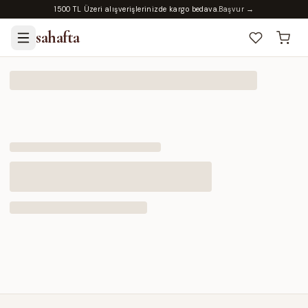
1500 TL Üzeri alışverişlerinizde kargo bedava.
Başvur →
sahafta