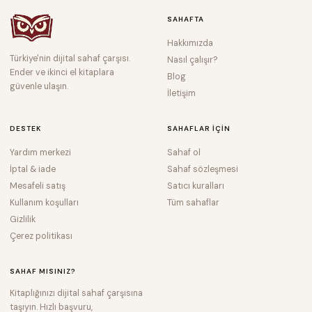
SAHAFTA
Hakkımızda
Türkiye'nin dijital sahaf çarşısı.
Nasıl çalışır?
Ender ve ikinci el kitaplara
Blog
güvenle ulaşın.
İletişim
DESTEK
SAHAFLAR IÇIN
Yardım merkezi
Sahaf ol
İptal & iade
Sahaf sözleşmesi
Mesafeli satış
Satıcı kuralları
Kullanım koşulları
Tüm sahaflar
Gizlilik
Çerez politikası
SAHAF MISINIZ?
Kitaplığınızı dijital sahaf çarşısına
taşıyın. Hızlı başvuru,