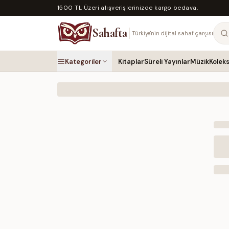
1500 TL Üzeri alışverişlerinizde kargo bedava.
Sahafta
Türkiye'nin dijital sahaf çarşısı
Kategoriler
Kitaplar
Süreli Yayınlar
Müzik
Kolek