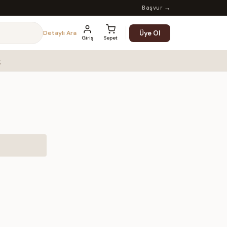
Başvur →
Üye Ol
Detaylı Ara
Giriş
Sepet
g