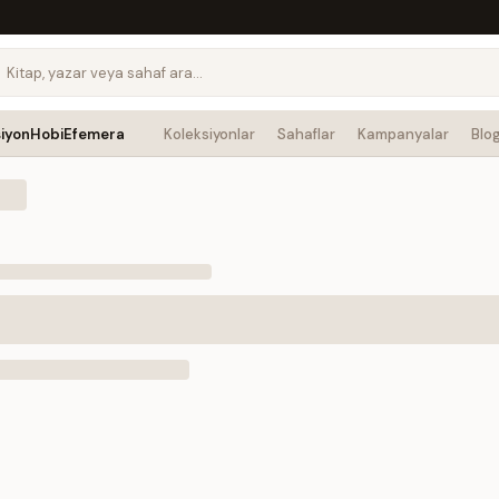
siyon
Hobi
Efemera
Koleksiyonlar
Sahaflar
Kampanyalar
Blo