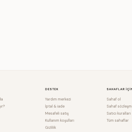
DESTEK
SAHAFLAR IÇI
da
Yardım merkezi
Sahaf ol
şır?
İptal & iade
Sahaf sözleşm
Mesafeli satış
Satıcı kuralları
Kullanım koşulları
Tüm sahaflar
Gizlilik