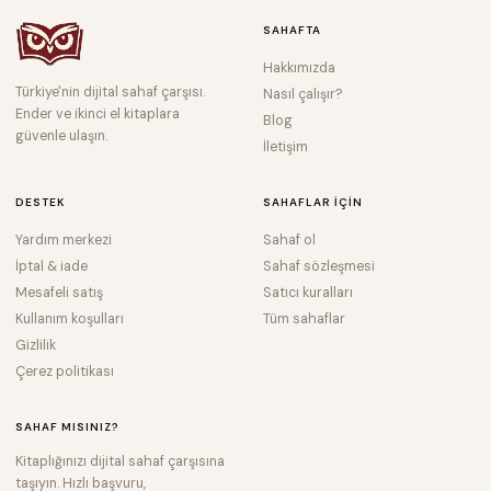
SAHAFTA
Hakkımızda
Türkiye'nin dijital sahaf çarşısı.
Nasıl çalışır?
Ender ve ikinci el kitaplara
Blog
güvenle ulaşın.
İletişim
DESTEK
SAHAFLAR IÇIN
Yardım merkezi
Sahaf ol
İptal & iade
Sahaf sözleşmesi
Mesafeli satış
Satıcı kuralları
Kullanım koşulları
Tüm sahaflar
Gizlilik
Çerez politikası
SAHAF MISINIZ?
Kitaplığınızı dijital sahaf çarşısına
taşıyın. Hızlı başvuru,