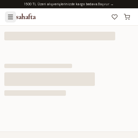
1500 TL Üzeri alışverişlerinizde kargo bedava.
Başvur →
sahafta