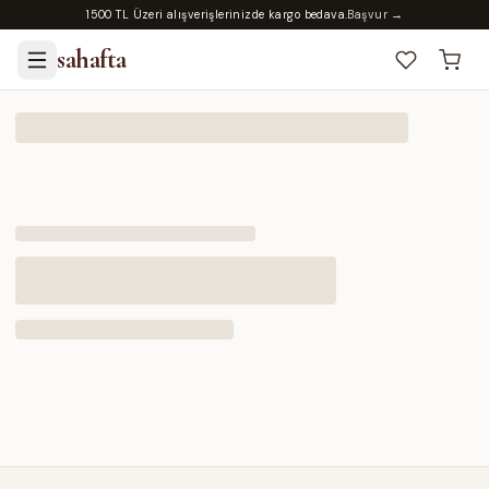
1500 TL Üzeri alışverişlerinizde kargo bedava.
Başvur →
sahafta