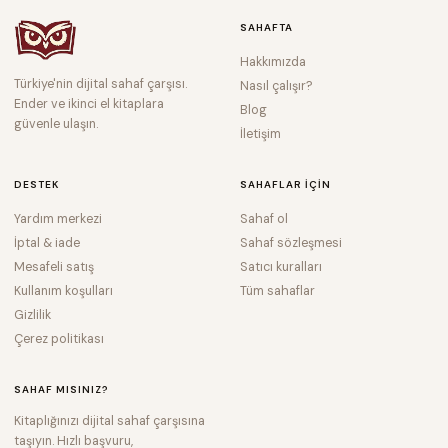
SAHAFTA
Hakkımızda
Türkiye'nin dijital sahaf çarşısı.
Nasıl çalışır?
Ender ve ikinci el kitaplara
Blog
güvenle ulaşın.
İletişim
DESTEK
SAHAFLAR IÇIN
Yardım merkezi
Sahaf ol
İptal & iade
Sahaf sözleşmesi
Mesafeli satış
Satıcı kuralları
Kullanım koşulları
Tüm sahaflar
Gizlilik
Çerez politikası
SAHAF MISINIZ?
Kitaplığınızı dijital sahaf çarşısına
taşıyın. Hızlı başvuru,