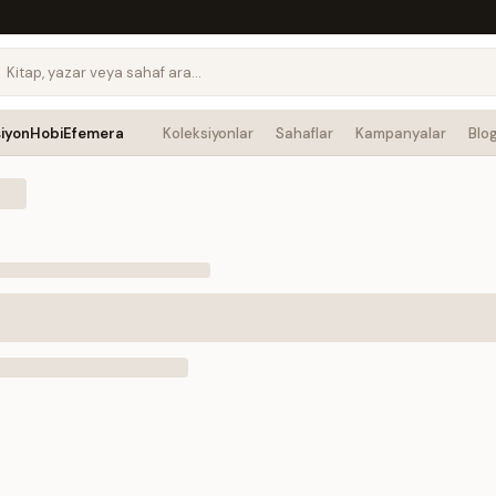
siyon
Hobi
Efemera
Koleksiyonlar
Sahaflar
Kampanyalar
Blo