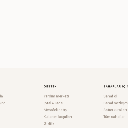
DESTEK
SAHAFLAR IÇI
da
Yardım merkezi
Sahaf ol
şır?
İptal & iade
Sahaf sözleşm
Mesafeli satış
Satıcı kuralları
Kullanım koşulları
Tüm sahaflar
Gizlilik