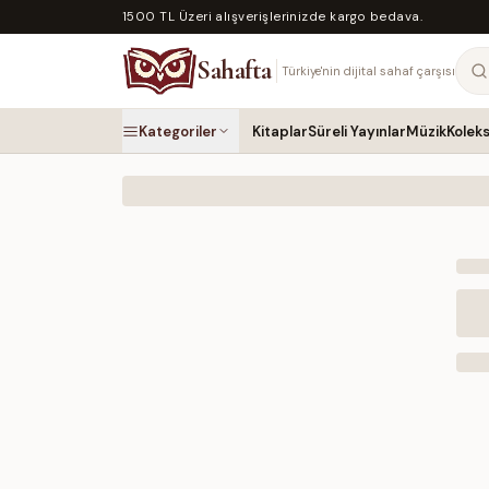
1500 TL Üzeri alışverişlerinizde kargo bedava.
Sahafta
Türkiye'nin dijital sahaf çarşısı
Kategoriler
Kitaplar
Süreli Yayınlar
Müzik
Kolek