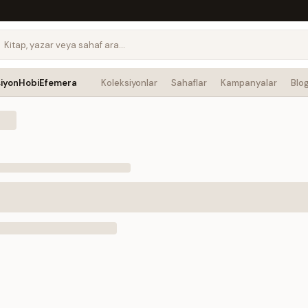
siyon
Hobi
Efemera
Koleksiyonlar
Sahaflar
Kampanyalar
Blo