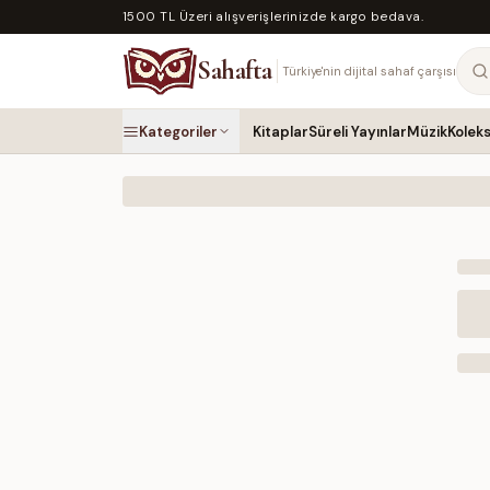
1500 TL Üzeri alışverişlerinizde kargo bedava.
Sahafta
Türkiye'nin dijital sahaf çarşısı
Kategoriler
Kitaplar
Süreli Yayınlar
Müzik
Kolek