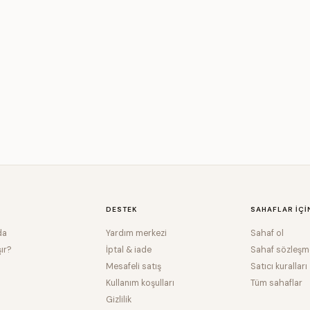
DESTEK
SAHAFLAR IÇI
da
Yardım merkezi
Sahaf ol
şır?
İptal & iade
Sahaf sözleşm
Mesafeli satış
Satıcı kuralları
Kullanım koşulları
Tüm sahaflar
Gizlilik