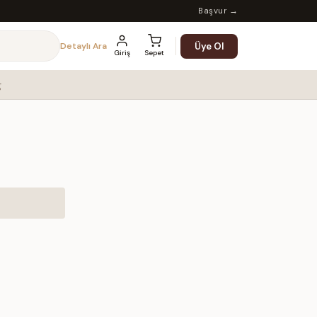
Başvur →
Üye Ol
Detaylı Ara
Giriş
Sepet
g