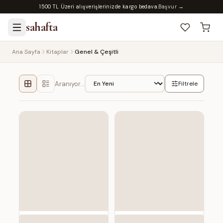
1500 TL Üzeri alışverişlerinizde kargo bedava.
Başvur →
sahafta
Ana Sayfa
Kitaplar
Genel & Çeşitli
Aranıyor…
Filtrele