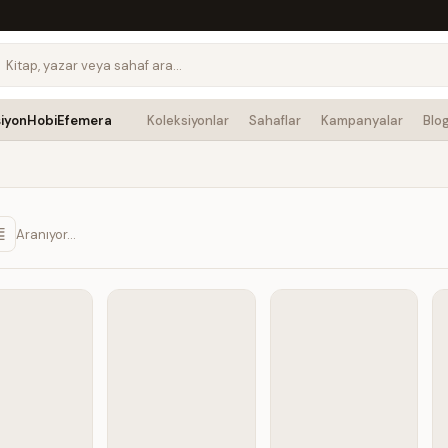
siyon
Hobi
Efemera
Koleksiyonlar
Sahaflar
Kampanyalar
Blo
Aranıyor…