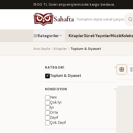
1500 TL Üzeri alışverişlerinizde kargo bedava.
Sahafta
Türkiye'nin dijital sahaf çarşısı
Kategoriler
Kitaplar
Süreli Yayınlar
Müzik
Kolek
Ana Sayfa
Kitaplar
Toplum & Siyaset
−
KATEGORI
Toplum & Siyaset
−
KONDISYON
Yeni
Çok İyi
İyi
Orta
Zayıf
Çok Zayıf