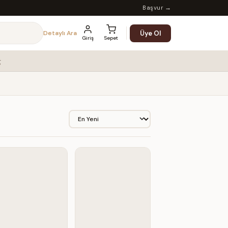
Başvur →
Üye Ol
Detaylı Ara
Giriş
Sepet
g