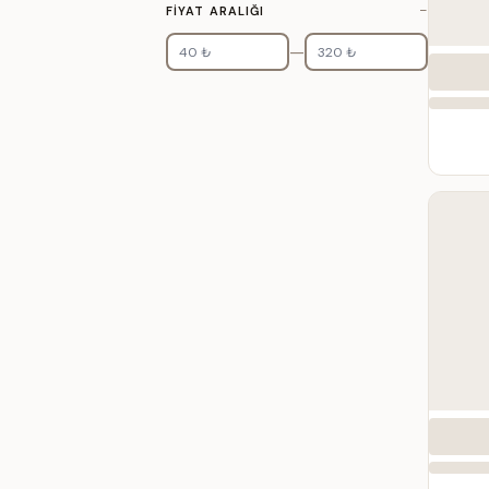
−
FIYAT ARALIĞI
—