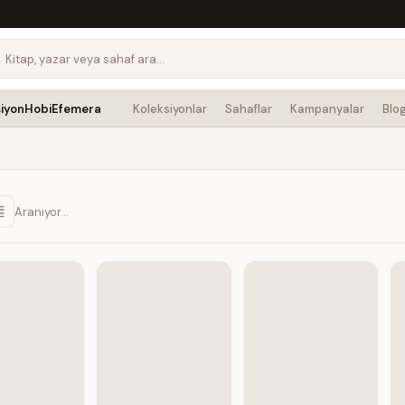
siyon
Hobi
Efemera
Koleksiyonlar
Sahaflar
Kampanyalar
Blo
Aranıyor…