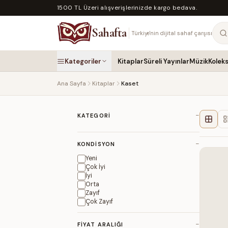
1500 TL Üzeri alışverişlerinizde kargo bedava.
Sahafta
Türkiye'nin dijital sahaf çarşısı
Kategoriler
Kitaplar
Süreli Yayınlar
Müzik
Kolek
Ana Sayfa
Kitaplar
Kaset
−
KATEGORI
−
KONDISYON
Yeni
Çok İyi
İyi
Orta
Zayıf
Çok Zayıf
−
FIYAT ARALIĞI