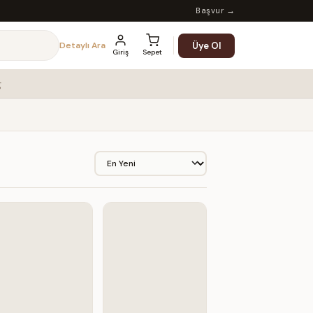
Başvur →
Üye Ol
Detaylı Ara
Giriş
Sepet
g