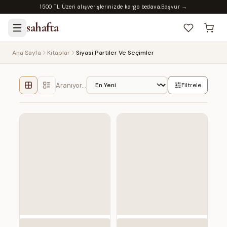
1500 TL Üzeri alışverişlerinizde kargo bedava.
Başvur →
sahafta
Ana Sayfa
Kitaplar
Siyasi Partiler Ve Seçimler
Aranıyor…
Filtrele