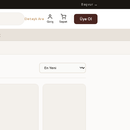
Başvur →
Üye Ol
Detaylı Ara
Giriş
Sepet
g