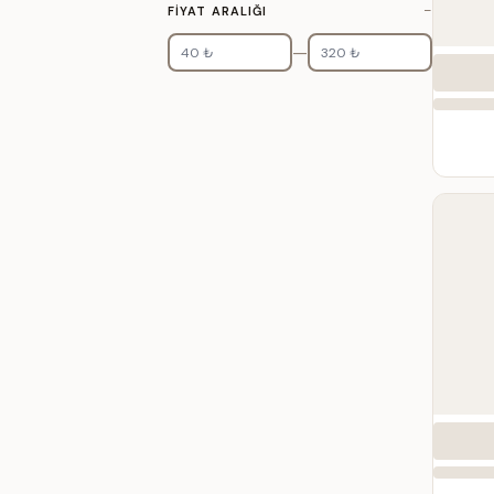
−
FIYAT ARALIĞI
—