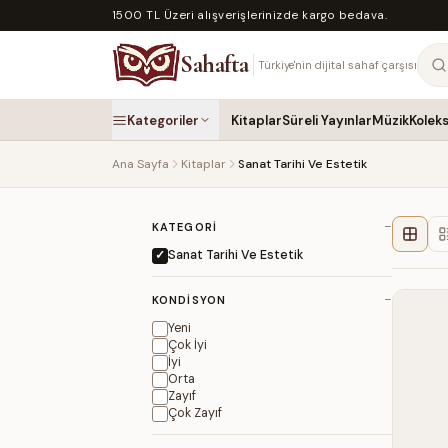
1500 TL Üzeri alışverişlerinizde kargo bedava.
Sahafta
Türkiye'nin dijital sahaf çarşısı
Kategoriler
Kitaplar
Süreli Yayınlar
Müzik
Kolek
Ana Sayfa
Kitaplar
Sanat Tarihi Ve Estetik
−
KATEGORI
Sanat Tarihi Ve Estetik
−
KONDISYON
Yeni
Çok İyi
İyi
Orta
Zayıf
Çok Zayıf