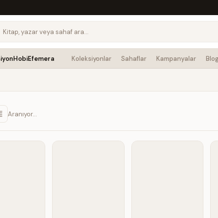
siyon
Hobi
Efemera
Koleksiyonlar
Sahaflar
Kampanyalar
Blo
Aranıyor…