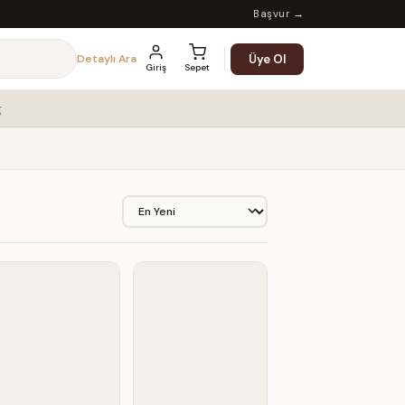
Başvur →
Üye Ol
Detaylı Ara
Giriş
Sepet
g