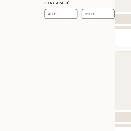
−
FIYAT ARALIĞI
—