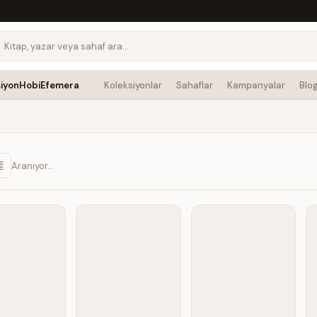
siyon
Hobi
Efemera
Koleksiyonlar
Sahaflar
Kampanyalar
Blo
Aranıyor…