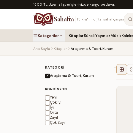
1500 TL Üzeri alışverişlerinizde kargo bedava.
Sahafta
Türkiye'nin dijital sahaf çarşısı
Kategoriler
Kitaplar
Süreli Yayınlar
Müzik
Kolek
Ana Sayfa
Kitaplar
Araştırma & Teori, Kuram
−
KATEGORI
Araştırma & Teori, Kuram
−
KONDISYON
Yeni
Çok İyi
İyi
Orta
Zayıf
Çok Zayıf