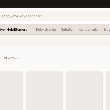
siyon
Hobi
Efemera
Koleksiyonlar
Sahaflar
Kampanyalar
Blo
Aranıyor…