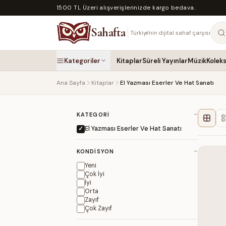
1500 TL Üzeri alışverişlerinizde kargo bedava.
Sahafta
Türkiye'nin dijital sahaf çarşısı
Kategoriler
Kitaplar
Süreli Yayınlar
Müzik
Kolek
Ana Sayfa
Kitaplar
El Yazması Eserler Ve Hat Sanatı
−
KATEGORI
El Yazması Eserler Ve Hat Sanatı
−
KONDISYON
Yeni
Çok İyi
İyi
Orta
Zayıf
Çok Zayıf