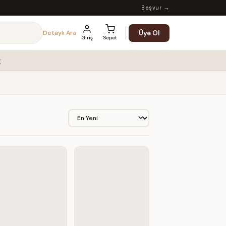
Başvur →
Üye Ol
Detaylı Ara
Giriş
Sepet
g