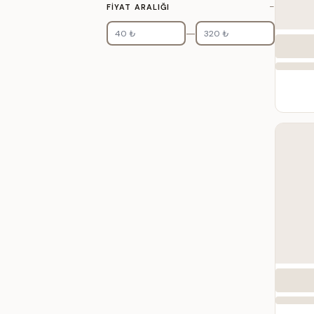
−
FIYAT ARALIĞI
—