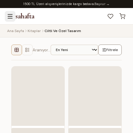
1500 TL Üzeri alışverişlerinizde kargo bedava.
Başvur →
sahafta
Ana Sayfa
Kitaplar
Ciltli Ve Özel Tasarım
Aranıyor…
Filtrele