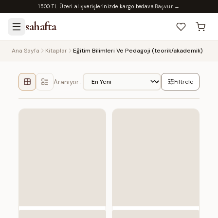
1500 TL Üzeri alışverişlerinizde kargo bedava.
Başvur →
sahafta
Ana Sayfa
Kitaplar
Eğitim Bilimleri Ve Pedagoji (teorik/akademik)
Aranıyor…
Filtrele