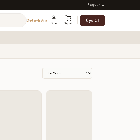
Başvur →
Üye Ol
Detaylı Ara
Giriş
Sepet
g