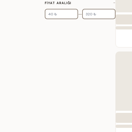
−
FIYAT ARALIĞI
—