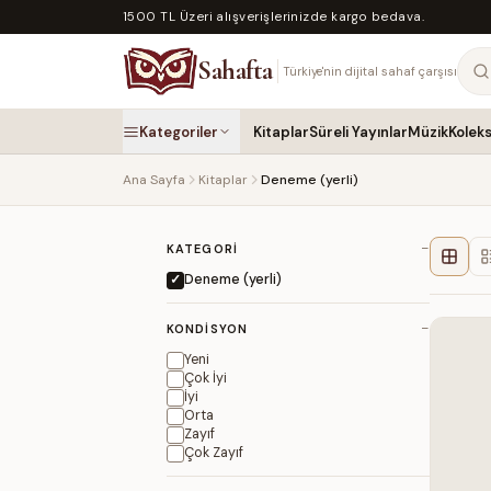
1500 TL Üzeri alışverişlerinizde kargo bedava.
Sahafta
Türkiye'nin dijital sahaf çarşısı
Kategoriler
Kitaplar
Süreli Yayınlar
Müzik
Kolek
Ana Sayfa
Kitaplar
Deneme (yerli)
−
KATEGORI
Deneme (yerli)
−
KONDISYON
Yeni
Çok İyi
İyi
Orta
Zayıf
Çok Zayıf