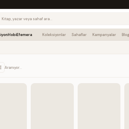
siyon
Hobi
Efemera
Koleksiyonlar
Sahaflar
Kampanyalar
Blo
Aranıyor…