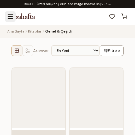
1500 TL Üzeri alışverişlerinizde kargo bedava.
Başvur →
sahafta
Ana Sayfa
Kitaplar
Genel & Çeşitli
Aranıyor…
Filtrele