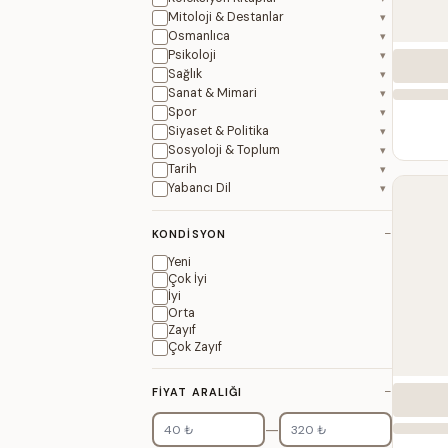
Mitoloji & Destanlar
▾
Osmanlıca
▾
Psikoloji
▾
Sağlık
▾
Sanat & Mimari
▾
Spor
▾
Siyaset & Politika
▾
Sosyoloji & Toplum
▾
Tarih
▾
Yabancı Dil
▾
−
KONDISYON
Yeni
Çok İyi
İyi
Orta
Zayıf
Çok Zayıf
−
FIYAT ARALIĞI
—