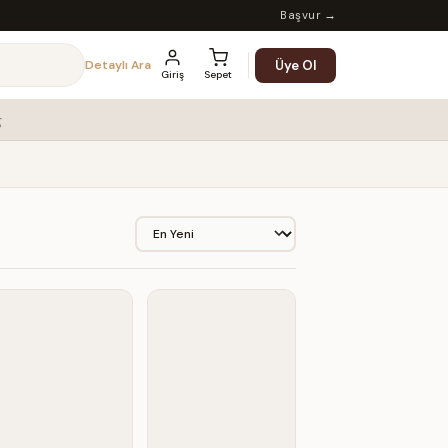
Başvur →
Üye Ol
Detaylı Ara
Giriş
Sepet
g