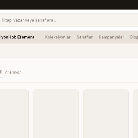
siyon
Hobi
Efemera
Koleksiyonlar
Sahaflar
Kampanyalar
Blo
Aranıyor…