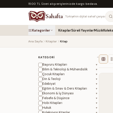
1500 TL Üzeri alışverişlerinizde kargo bedava.
Sahafta
Türkiye'nin dijital sahaf çarşısı
Kategoriler
Kitaplar
Süreli Yayınlar
Müzik
Kolek
Ana Sayfa
Kitaplar
Kitap
−
KATEGORI
Başvuru Kitapları
▾
Bilim & Teknoloji & Mühendislik
▾
Çocuk Kitapları
▾
Din & Teoloji
▾
Edebiyat
▾
Eğitim & Sınav & Ders Kitapları
▾
Ekonomi & İş Dünyası
▾
Felsefe & Düşünce
▾
Hobi Kitapları
▾
Hukuk
▾
Koleksiyon Kitaplar
▾