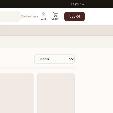
Başvur →
Üye Ol
Detaylı Ara
Giriş
Sepet
g