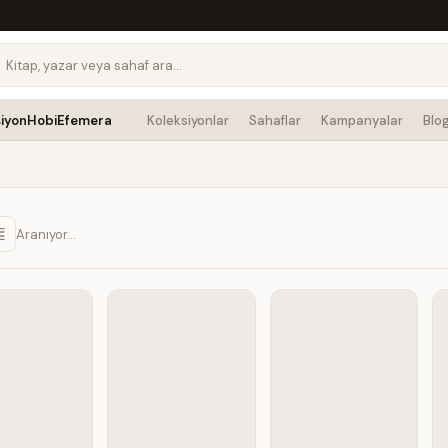
siyon
Hobi
Efemera
Koleksiyonlar
Sahaflar
Kampanyalar
Blo
Aranıyor…