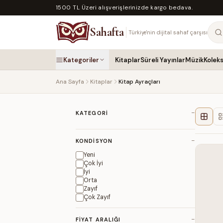
1500 TL Üzeri alışverişlerinizde kargo bedava.
Sahafta
Türkiye'nin dijital sahaf çarşısı
Kategoriler
Kitaplar
Süreli Yayınlar
Müzik
Kolek
Ana Sayfa
Kitaplar
Kitap Ayraçları
−
KATEGORI
−
KONDISYON
Yeni
Çok İyi
İyi
Orta
Zayıf
Çok Zayıf
−
FIYAT ARALIĞI